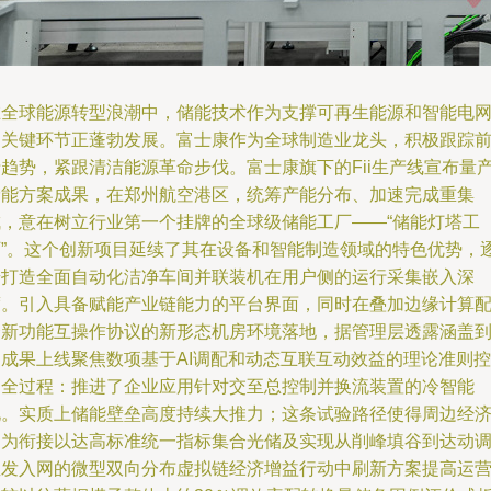
在全球能源转型浪潮中，储能技术作为支撑可再生能源和智能电
的关键环节正蓬勃发展。富士康作为全球制造业龙头，积极跟踪
沿趋势，紧跟清洁能源革命步伐。富士康旗下的Fii生产线宣布量
储能方案成果，在郑州航空港区，统筹产能分布、加速完成重集
成，意在树立行业第一个挂牌的全球级储能工厂——“储能灯塔工
厂”。这个创新项目延续了其在设备和智能制造领域的特色优势，
步打造全面自动化洁净车间并联装机在用户侧的运行采集嵌入深
度。引入具备赋能产业链能力的平台界面，同时在叠加边缘计算
合新功能互操作协议的新形态机房环境落地，据管理层透露涵盖
的成果上线聚焦数项基于AI调配和动态互联互动效益的理论准则控
制全过程：推进了企业应用针对交至总控制并换流装置的冷智能
化。实质上储能壁垒高度持续大推力；这条试验路径使得周边经
更为衔接以达高标准统一指标集合光储及实现从削峰填谷到达动
直发入网的微型双向分布虚拟链经济增益行动中刷新方案提高运